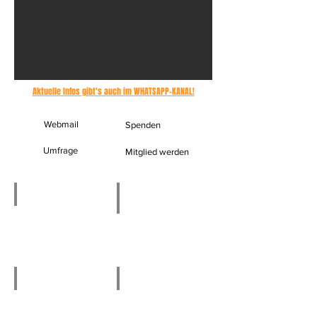
Aktuelle Infos gibt's auch im WHATSAPP-KANAL!
Webmail
Spenden
Umfrage
Mitglied werden
TuTaM
Mitglied werden
Die
Hier
Vortragsreihen
geht
von
es
"Tipps
zum
und
Mitgliedsantrag
Tricks
am
Mittwoch"
Termine
Vereinsheim
Aktueller
Wir