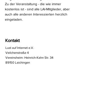
Zu der Veranstaltung - die wie immer 
kostenlos ist - sind alle LAI-Mitglieder, aber 
auch alle anderen Interessierten herzlich 
eingeladen.
Kontakt
Lust auf Internet e.V.
Veilchenstraße 4
Vereinsheim: Heinrich-Kahn Str. 34
89150 Laichingen
www.lai.de
info@lai.de
@lai_laichingen
Facebook
07333 2029250 (AB)